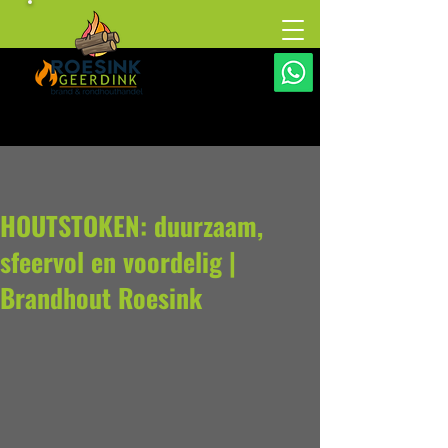
HOUTSTOKEN: duurzaam,
sfeervol en voordelig |
Brandhout Roesink