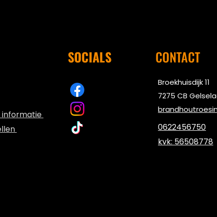
SOCIALS
CONTACT
Broekhuisdijk 11
7275 CB Gelsel
brandhoutroesi
 informatie
0622456750
ellen
kvk: 56508778